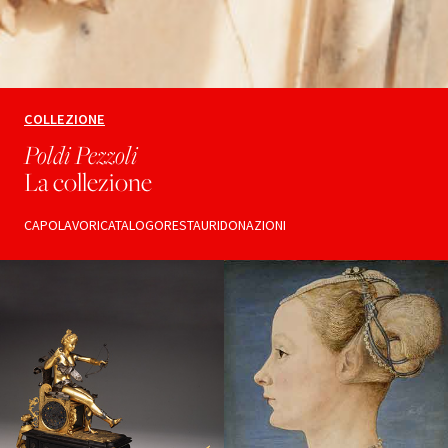
COLLEZIONE
Poldi Pezzoli
La collezione
CAPOLAVORI
CATALOGO
RESTAURI
DONAZIONI