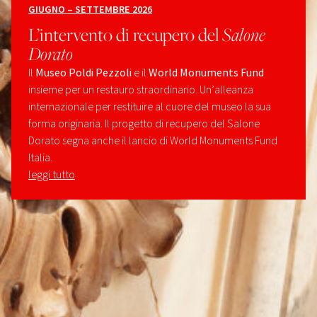
GIUGNO – SETTEMBRE 2026
L’intervento di recupero del
Salone
Dorato
Il
Museo Poldi Pezzoli
e il
World Monuments Fund
insieme per un restauro straordinario. Un’alleanza
internazionale per restituire al cuore del museo la sua
forma originaria. Il progetto di recupero del Salone
Dorato segna anche il lancio di World Monuments Fund
Italia.
leggi tutto