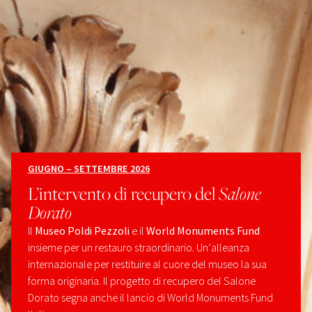
GIUGNO – SETTEMBRE 2026
L’intervento di recupero del
Salone
Dorato
Il
Museo Poldi Pezzoli
e il
World Monuments Fund
insieme per un restauro straordinario. Un’alleanza
internazionale per restituire al cuore del museo la sua
forma originaria. Il progetto di recupero del Salone
Dorato segna anche il lancio di World Monuments Fund