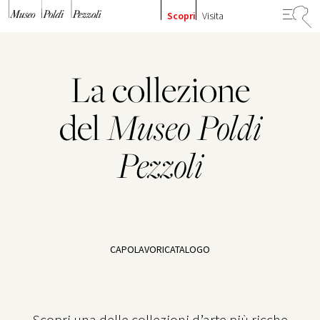
Vai al contenuto
Scopri
Visita
La collezione
del
Museo
Poldi
Pezzoli
CAPOLAVORI
CATALOGO