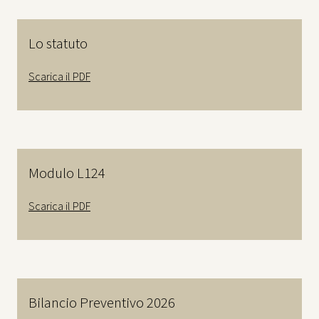
Lo statuto
Scarica il PDF
Modulo L124
Scarica il PDF
Bilancio Preventivo 2026