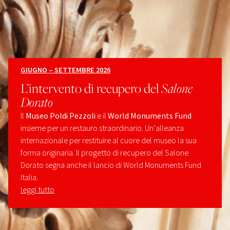
GIUGNO – SETTEMBRE 2026
L’intervento di recupero del
Salone
Dorato
Il
Museo Poldi Pezzoli
e il
World Monuments Fund
insieme per un restauro straordinario. Un’alleanza
internazionale per restituire al cuore del museo la sua
forma originaria. Il progetto di recupero del Salone
Dorato segna anche il lancio di World Monuments Fund
Italia.
leggi tutto