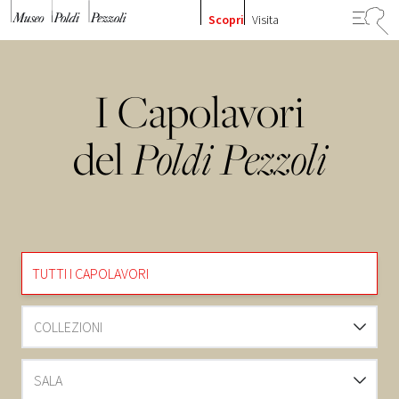
Vai al contenuto
Scopri
Visita
I Capolavori
del
Poldi Pezzoli
TUTTI I CAPOLAVORI
COLLEZIONI
SALA