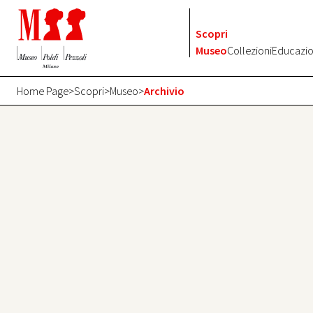
Vai al contenuto
Scopri
Museo
Collezioni
Educazi
Home Page
>
Scopri
>
Museo
>
Archivio