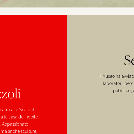
S
Il Museo ha avviato
laboratori, perco
zoli
pubblico, d
atro alla Scala, il
a la casa del nobile
. Appassionato
i, ma anche sculture,