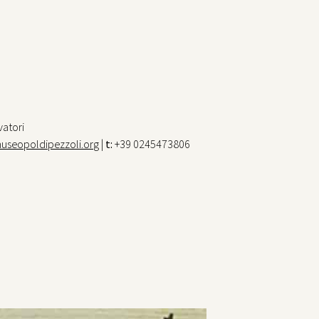
vatori
useopoldipezzoli.org
|
t:
+39 0245473806