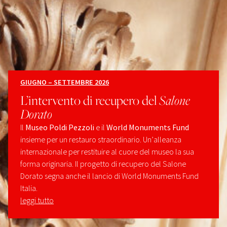
GIUGNO – SETTEMBRE 2026
L’intervento di recupero del
Salone
Dorato
Il
Museo Poldi Pezzoli
e il
World Monuments Fund
insieme per un restauro straordinario. Un’alleanza
internazionale per restituire al cuore del museo la sua
forma originaria. Il progetto di recupero del Salone
Dorato segna anche il lancio di World Monuments Fund
Italia.
leggi tutto