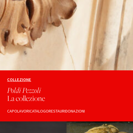
COLLEZIONE
Poldi Pezzoli
La collezione
CAPOLAVORI
CATALOGO
RESTAURI
DONAZIONI