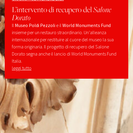
L’intervento di recupero del
Salone
Dorato
Il
Museo Poldi Pezzoli
e il
World Monuments Fund
insieme per un restauro straordinario. Un’alleanza
internazionale per restituire al cuore del museo la sua
forma originaria. Il progetto di recupero del Salone
Dorato segna anche il lancio di World Monuments Fund
Italia.
leggi tutto