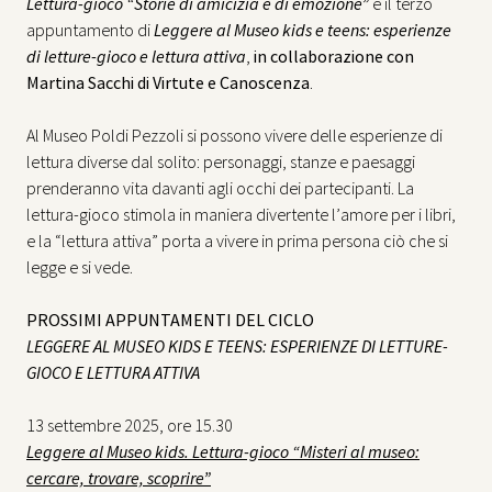
Lettura-gioco “Storie di amicizia e di emozione”
è il terzo
appuntamento di
Leggere al Museo kids e teens: esperienze
di letture-gioco e lettura attiva
,
in collaborazione con
Martina Sacchi di Virtute e Canoscenza
.
Al Museo Poldi Pezzoli si possono vivere delle esperienze di
lettura diverse dal solito: personaggi, stanze e paesaggi
prenderanno vita davanti agli occhi dei partecipanti. La
lettura-gioco stimola in maniera divertente l’amore per i libri,
e la “lettura attiva” porta a vivere in prima persona ciò che si
legge e si vede.
PROSSIMI APPUNTAMENTI DEL CICLO
LEGGERE AL MUSEO KIDS E TEENS: ESPERIENZE DI LETTURE-
GIOCO E LETTURA ATTIVA
13 settembre 2025, ore 15.30
Leggere al Museo kids. Lettura-gioco “Misteri al museo:
cercare, trovare, scoprire”