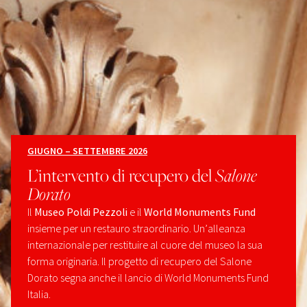
GIUGNO – SETTEMBRE 2026
L’intervento di recupero del
Salone
Dorato
Il
Museo Poldi Pezzoli
e il
World Monuments Fund
insieme per un restauro straordinario. Un’alleanza
internazionale per restituire al cuore del museo la sua
forma originaria. Il progetto di recupero del Salone
Dorato segna anche il lancio di World Monuments Fund
Italia.