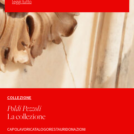
leggi tutto
COLLEZIONE
Poldi Pezzoli
La collezione
CAPOLAVORI
CATALOGO
RESTAURI
DONAZIONI