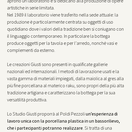
aprono un laboratorio e si dedicano alla produzione di opere
artistiche in serie limitata.
Nel 1989 il laboratorio viene trasferito nella sede attuale: la
produzione è particolarmente centrata su oggetti di uso
quotidiano dove i valori della tradizione ben si coniugano con
il linguaggio contemporaneo. In particolare la bottega
produce oggetti per la tavola e per l’arredo, nonché vasi e
complementi da esterno.
Le creazioni Giusti sono presenti in qualificate gallerie
nazionali ed internazionali. I metodi di lavorazione usati e la
vasta gamma di materiali impiegati, dalla maiolica al gres alla
più fine porcellana al materico raku, sono propri della più alta
tradizione artigiana e caratterizzano la bottega per la sua
versatilità produttiva.
Lo Studio Giusti proporrà al Poldi Pezzoli
un’esperienza di
lavoro unica con la porcellana plastica in un bassorilievo,
che i partecipanti potranno realizzare
. Si tratta di una