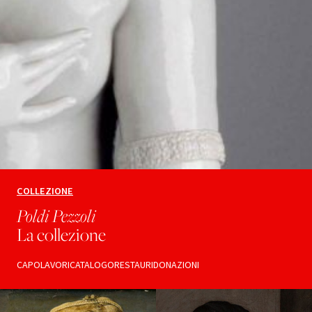
COLLEZIONE
Poldi Pezzoli
La collezione
CAPOLAVORI
CATALOGO
RESTAURI
DONAZIONI