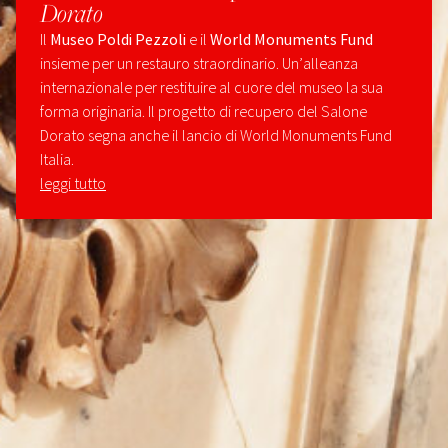
Dorato
Il
Museo Poldi Pezzoli
e il
World Monuments Fund
insieme per un restauro straordinario. Un’alleanza
internazionale per restituire al cuore del museo la sua
forma originaria. Il progetto di recupero del Salone
Dorato segna anche il lancio di World Monuments Fund
Italia.
leggi tutto