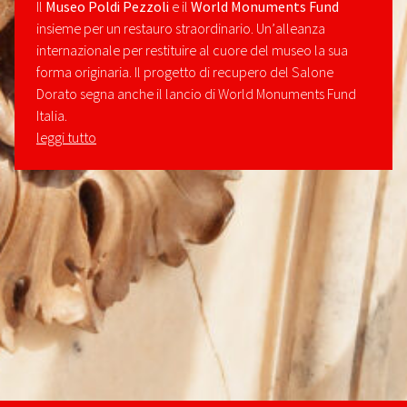
Il
Museo Poldi Pezzoli
e il
World Monuments Fund
insieme per un restauro straordinario. Un’alleanza
internazionale per restituire al cuore del museo la sua
forma originaria. Il progetto di recupero del Salone
Dorato segna anche il lancio di World Monuments Fund
Italia.
leggi tutto