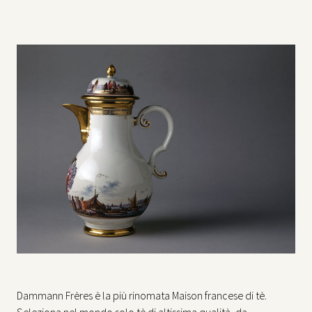
Dammann Frères è la più rinomata Maison francese di tè.