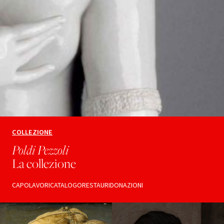
COLLEZIONE
Poldi Pezzoli
La collezione
CAPOLAVORI
CATALOGO
RESTAURI
DONAZIONI