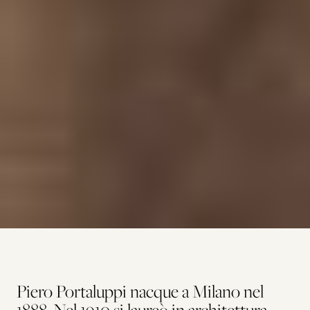
Piero Portaluppi nacque a Milano nel
1888. Nel 1910 si laureò in architettura,