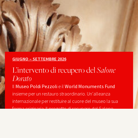
GIUGNO – SETTEMBRE 2026
L’intervento di recupero del
Salone
Dorato
Il
Museo Poldi Pezzoli
e il
World Monuments Fund
insieme per un restauro straordinario. Un’alleanza
internazionale per restituire al cuore del museo la sua
forma originaria. Il progetto di recupero del Salone
Dorato segna anche il lancio di World Monuments Fund
Italia.
leggi tutto