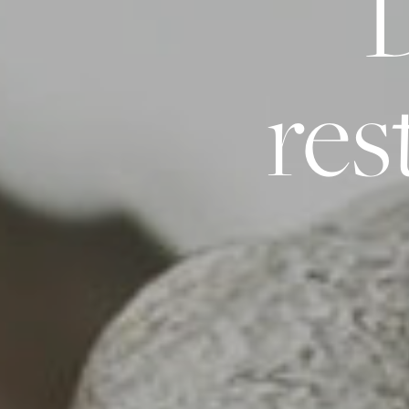
D
res