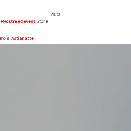
Visita
ne
Mostre ed eventi
Storie
uro di Astianatte