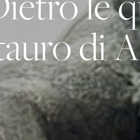
ietro le q
tauro di A