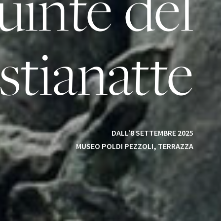
uinte del
stianatte
DALL’8 SETTEMBRE 2025
MUSEO POLDI PEZZOLI, TERRAZZA