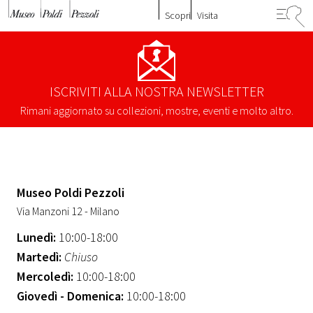
Vai al contenuto
Il Poldi Ascolta
Scopri
Visita
Sostienici
Il tuo evento al Museo Poldi Pezzoli
ISCRIVITI ALLA NOSTRA NEWSLETTER
Rimani aggiornato su collezioni, mostre, eventi e molto altro.
Experience Esclusive
Area stampa
Media
Museo Poldi Pezzoli
Via Manzoni 12 - Milano
Collabora con noi
Lunedì:
10:00-18:00
Martedì:
Chiuso
Mercoledì:
10:00-18:00
Giovedì - Domenica:
10:00-18:00